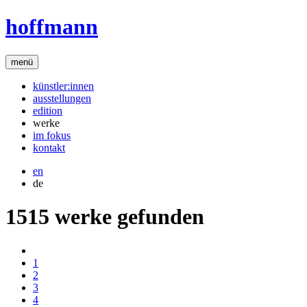
hoffmann
menü
künstler:innen
ausstellungen
edition
werke
im fokus
kontakt
en
de
1515 werke gefunden
1
2
3
4