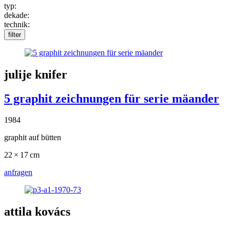
typ:
dekade:
technik:
filter
julije knifer
5 graphit zeichnungen für serie mäander
1984
graphit auf bütten
22 × 17 cm
anfragen
attila kovács