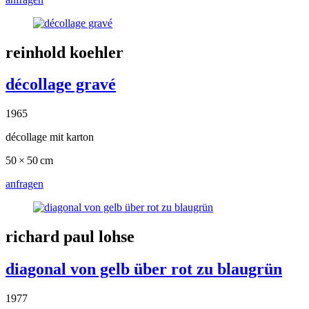
reinhold koehler
décollage gravé
1965
décollage mit karton
50 × 50 cm
anfragen
richard paul lohse
diagonal von gelb über rot zu blaugrün
1977