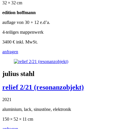
32 × 32 cm
edition hoffmann
auflage von 30
+ 12 e.d’a.
4-teiliges mappenwerk
3400 € inkl. MwSt.
anfragen
julius stahl
relief 2/21 (resonanzobjekt)
2021
aluminium, lack, sinustöne, elektronik
150 × 52 × 11 cm
anfragen