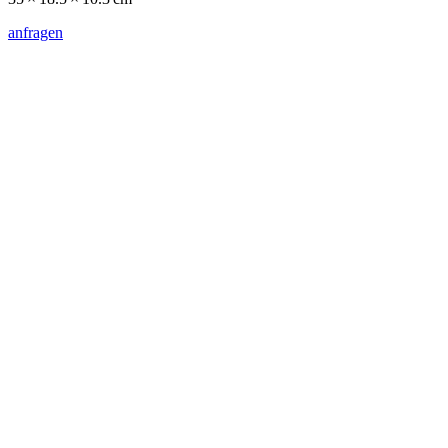
anfragen
hartmut böhm
ohne titel
1977
bleistift auf papier
40 × 40 cm
anfragen