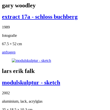
gary woodley
extract 17a - schloss buchberg
1989
fotografie
67.5 × 52 cm
anfragen
lars erik falk
modulskulptur - sketch
2002
aluminium, lack, acrylglas
35 × 18.5 × 10.3 cm