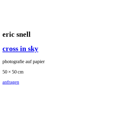
pip culbert
shirt pocket
1998