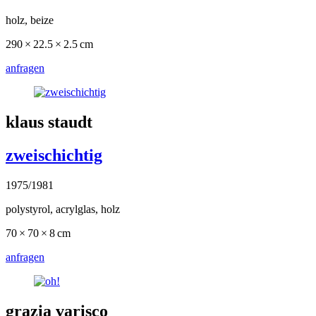
holz, beize
290 × 22.5 × 2.5 cm
anfragen
klaus staudt
zweischichtig
1975/1981
polystyrol, acrylglas, holz
70 × 70 × 8 cm
anfragen
grazia varisco