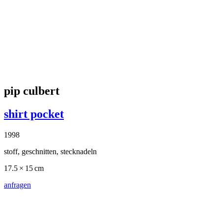
diet sayler
tomis
2014
acryl auf leinwand
100 × 120 × 4.5 cm