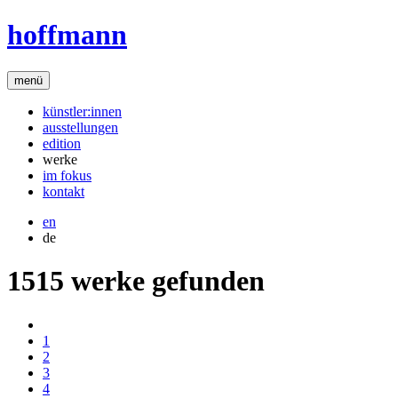
hoffmann
menü
künstler:innen
ausstellungen
edition
werke
im fokus
kontakt
en
de
1515 werke gefunden
1
2
3
4