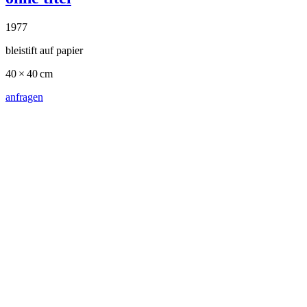
2014
acrylfarbe auf leinwand
200 × 270 cm
anfragen