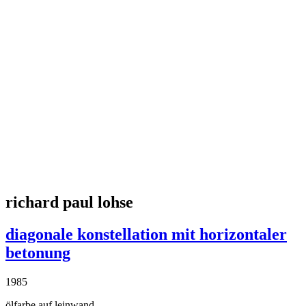
günter fruhtrunk
kreis und wirkung
1972
original-serigraphie auf papier
26 × 34 cm
anfragen