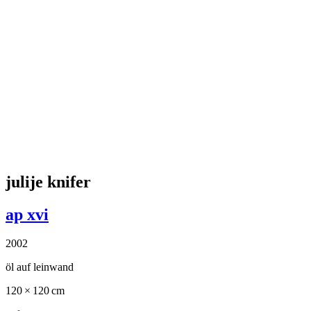
lars erik falk
modulskulptur i färg b71
1994
aluminium, lack, acrylglas
34.5 × 19 × 10 cm
anfragen
1