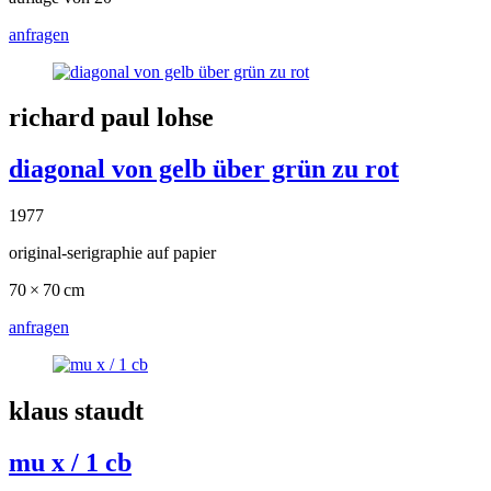
anfragen
richard paul lohse
diagonal von gelb über grün zu rot
1977
original-serigraphie auf papier
70 × 70 cm
anfragen
klaus staudt
mu x / 1 cb