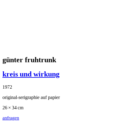
original-serigraphie auf karton
einzeln 32 x 32 cm, vier 64 x 64 cm, sechzehn 128 x 128 cm,
variabel
edition hoffmann
auflage von unlimitiert
anfragen