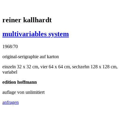
julije knifer
ap xvi
2002
öl auf leinwand
120 × 120 cm
anfragen