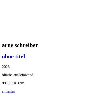
richard paul lohse
diagonale konstellation mit horizontaler
betonung
1985
ölfarbe auf leinwand
150 × 150 × 3 cm
anfragen