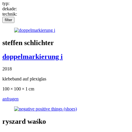
typ:
dekade:
technik:
filter
steffen schlichter
doppelmarkierung i
2018
klebeband auf plexiglas
100 × 100 × 1 cm
anfragen
ryszard waśko