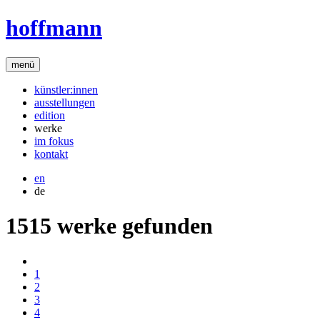
hoffmann
menü
künstler:innen
ausstellungen
edition
werke
im fokus
kontakt
en
de
1515 werke gefunden
1
2
3
4