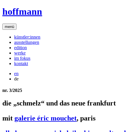
hoffmann
menü
künstler:innen
ausstellungen
edition
werke
im fokus
kontakt
en
de
nr. 3/2025
die „schmelz“ und das neue frankfurt
mit
galerie éric mouchet
, paris