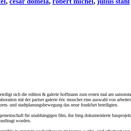
el
,
césar domela
,
robert michel
,
julius stahl
teiligt sich die edition & galerie hoffmann zum ersten mal am saisonstar
laboration mit der pariser galerie éric mouchet eine auswahl von arbeite
reform- und stadtplanungsbewegung das neue frankfurt beteiligten.
gemeinschaft für unabhängigen film, ilse bing dokumentierte bauprojekt
auftragt worden.