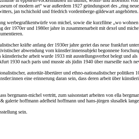
hmelzmühle in eppstein-vockenhausen im taunus, wohn- und arbeitsort vo
useum of modern art“ war außerdem 1927 gründungsort des „ring neue
witters, jan tschichold und friedrich vordemberge-gildewart angehörten.
llung werbegrafikentwürfe von michel, sowie die kurzfilme „wo wohnen
der 1970er und 1980er jahre in zusammenarbeit mit dexel und michel re
kumentieren.
listischer kräfte anfang der 1930er jahre geriet das neue frankfurt unt
ruktivistischer abwendung vom künstler:innensubjekt begonnene forsch
künstlerische arbeit wurde 1933 mit ausstellungsverbot belegt und als „e
kfurt 1930 nach paris und musste als jüdin 1940 über marseille nach ne
onalistischer, autoritär-libertärer und ethno-nationalistischer politike
stler:innen eine erinnerung daran sein, dass deren arbeit über künstle
ass bergmann-michel vertritt, zum saisonstart arbeiten von ella bergman
& galerie hoffmann adelheid hoffmann und hans-jürgen slusallek lange 
sstellung sein.