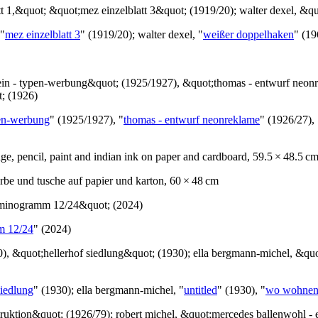
 "
mez einzelblatt 3
" (1919/20); walter dexel, "
weißer doppelhaken
" (1
pen-werbung
" (1925/1927), "
thomas - entwurf neonreklame
" (1926/27), 
 farbe und tusche auf papier und karton, 60 × 48 cm
m 12/24
" (2024)
siedlung
" (1930); ella bergmann-michel, "
untitled
" (1930), "
wo wohnen 