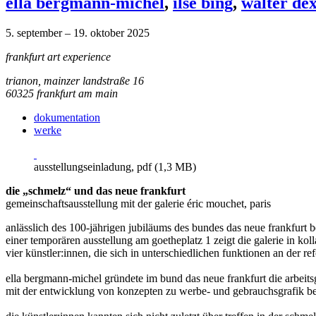
ella bergmann-michel
,
ilse bing
,
walter dex
5. september – 19. oktober 2025
frankfurt art experience
trianon, mainzer landstraße 16
60325 frankfurt am main
dokumentation
werke
ausstellungseinladung, pdf (1,3 MB)
die „schmelz“ und das neue frankfurt
gemeinschaftsausstellung mit der galerie éric mouchet, paris
anlässlich des 100-jährigen jubiläums des bundes das neue frankfurt be
einer temporären ausstellung am goetheplatz 1 zeigt die galerie in kol
vier künstler:innen, die sich in unterschiedlichen funktionen an der 
ella bergmann-michel gründete im bund das neue frankfurt die arbeits
mit der entwicklung von konzepten zu werbe- und gebrauchsgrafik be