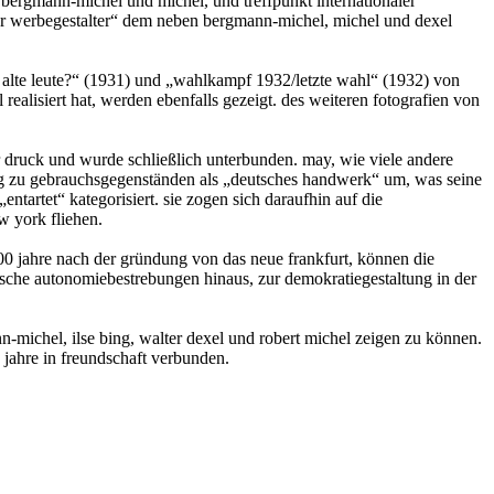
n bergmann-michel und michel, und treffpunkt internationaler
r werbegestalter“ dem neben bergmann-michel, michel und dexel
 alte leute?“ (1931) und „wahlkampf 1932/letzte wahl“ (1932) von
alisiert hat, werden ebenfalls gezeigt. des weiteren fotografien von
er druck und wurde schließlich unterbunden. may, wie viele andere
ung zu gebrauchsgegenständen als „deutsches handwerk“ um, was seine
ntartet“ kategorisiert. sie zogen sich daraufhin auf die
w york fliehen.
n 100 jahre nach der gründung von das neue frankfurt, können die
rische autonomiebestrebungen hinaus, zur demokratiegestaltung in der
n-michel, ilse bing, walter dexel und robert michel zeigen zu können.
jahre in freundschaft verbunden.