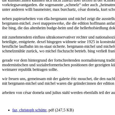
die künstler:innen kannten sich nicht zuletzt über treffen in der sc
vorkriegsavantgarden. die sogenannte „schmelz“ oder auch „heimatm
unter anderen willi baumeister, max burchartz, césar domela, kurt sch
neben papierarbeiten von ella-bergmann und michel zeigt die ausste
bergmann-michel. zwei mappenwerke, die die edition hoffmann anfang 
ilse bing, die das altenheim budge-heim und die hellerhofsiedlung do
mit zunehmendem einfluss ultrakonservativer rechter und nationalsozia
beteiligte, emigrierte. dexel hingegen widmete seine 1925 in konst
berufliche laufbahn im ns-staat sicherte. bergmann-michel und michels 
schmelzmühle zurück, wo michel fischzucht betrieb. bing verließ fran
gerade vor dem hintergrund der fortschreitenden normalisierung traditi
modernistischen und sozialreformerischen positionen der gezeigten kün
weimarer republik beitragen sollte.
wir freuen uns, gemeinsam mit der galerie éric mouchet, die den nachl
mit bergmann-michel und michel waren die gründer:innen der edition 
arbeiten von césar domela und julius stahl werden ebenfalls teil der au
faz, christoph schütte
, pdf (247,5 KB)