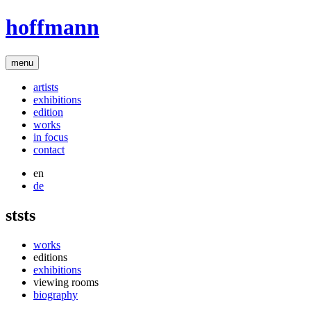
hoffmann
menu
artists
exhibitions
edition
works
in focus
contact
en
de
ststs
works
editions
exhibitions
viewing rooms
biography