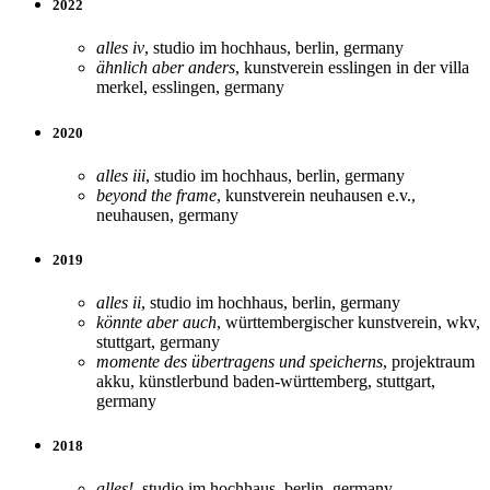
2022
alles iv
, studio im hochhaus, berlin, germany
ähnlich aber anders
, kunstverein esslingen in der villa
merkel, esslingen, germany
2020
alles iii
, studio im hochhaus, berlin, germany
beyond the frame
, kunstverein neuhausen e.v.,
neuhausen, germany
2019
alles ii
, studio im hochhaus, berlin, germany
könnte aber auch
, württembergischer kunstverein, wkv,
stuttgart, germany
momente des übertragens und speicherns
, projektraum
akku, künstlerbund baden-württemberg, stuttgart,
germany
2018
alles!
, studio im hochhaus, berlin, germany