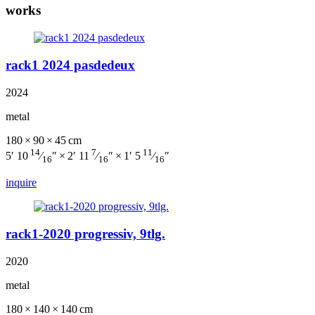
works
rack1 2024 pasdedeux
2024
metal
180 × 90 × 45 cm
14
7
11
5′ 10
⁄
″ × 2′ 11
⁄
″ × 1′ 5
⁄
″
16
16
16
inquire
rack1-2020 progressiv, 9tlg.
2020
metal
180 × 140 × 140 cm