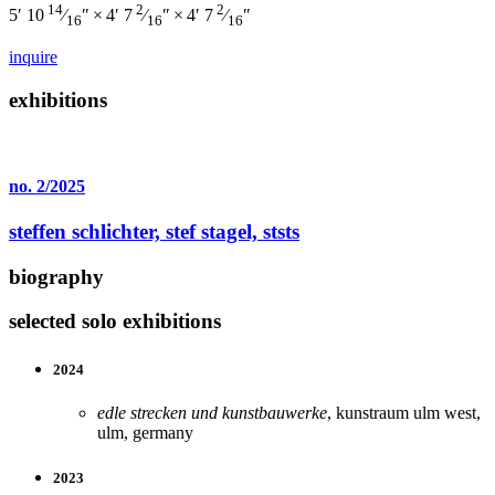
14
2
2
5′ 10
⁄
″ × 4′ 7
⁄
″ × 4′ 7
⁄
″
16
16
16
inquire
exhibitions
no. 2/2025
steffen schlichter, stef stagel,
ststs
biography
selected solo exhibitions
2024
edle strecken und kunstbauwerke
, kunstraum ulm west,
ulm, germany
2023