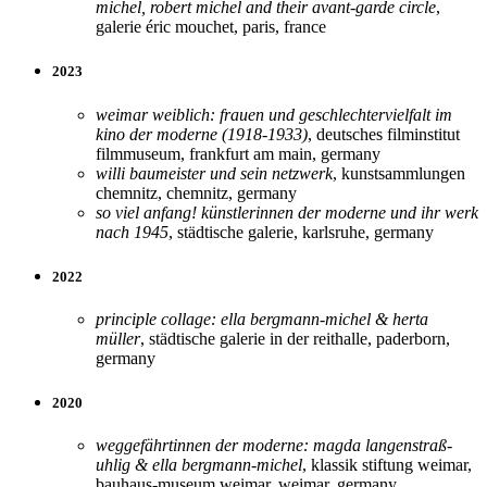
michel, robert michel and their avant-garde circle
,
galerie éric mouchet, paris, france
2023
weimar weiblich: frauen und geschlechtervielfalt im
kino der moderne (1918-1933)
, deutsches filminstitut
filmmuseum, frankfurt am main, germany
willi baumeister und sein netzwerk
, kunstsammlungen
chemnitz, chemnitz, germany
so viel anfang! künstlerinnen der moderne und ihr werk
nach 1945
, städtische galerie, karlsruhe, germany
2022
principle collage: ella bergmann-michel & herta
müller
, städtische galerie in der reithalle, paderborn,
germany
2020
weggefährtinnen der moderne: magda langenstraß-
uhlig & ella bergmann-michel
, klassik stiftung weimar,
bauhaus-museum weimar, weimar, germany