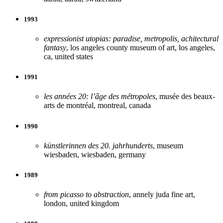
1993
expressionist utopias: paradise, metropolis, achitectural
fantasy
, los angeles county museum of art, los angeles,
ca, united states
1991
les années 20: l’âge des métropoles
, musée des beaux-
arts de montréal, montreal, canada
1990
künstlerinnen des 20. jahrhunderts
, museum
wiesbaden, wiesbaden, germany
1989
from picasso to abstraction
, annely juda fine art,
london, united kingdom