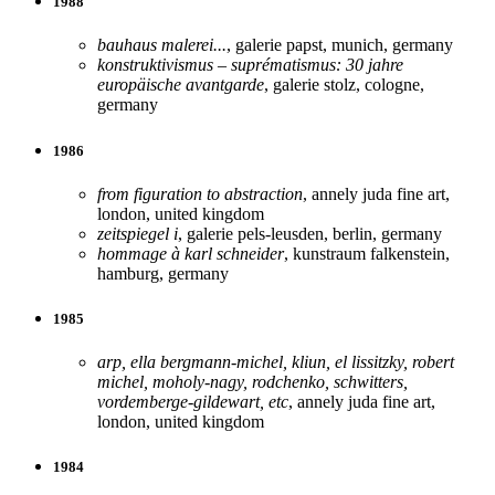
1988
bauhaus malerei...
, galerie papst, munich, germany
konstruktivismus – suprématismus: 30 jahre
europäische avantgarde
, galerie stolz, cologne,
germany
1986
from figuration to abstraction
, annely juda fine art,
london, united kingdom
zeitspiegel i
, galerie pels-leusden, berlin, germany
hommage à karl schneider
, kunstraum falkenstein,
hamburg, germany
1985
arp, ella bergmann-michel, kliun, el lissitzky, robert
michel, moholy-nagy, rodchenko, schwitters,
vordemberge-gildewart, etc
, annely juda fine art,
london, united kingdom
1984