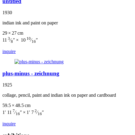
untitled
1930
indian ink and paint on paper
29 × 27 cm
3
10
11
⁄
″ × 10
⁄
″
8
16
inquire
plus-minus - zeichnung
1925
collage, pencil, paint and indian ink on paper and cardboard
59.5 × 48.5 cm
7
2
1′ 11
⁄
″ × 1′ 7
⁄
″
16
16
inquire