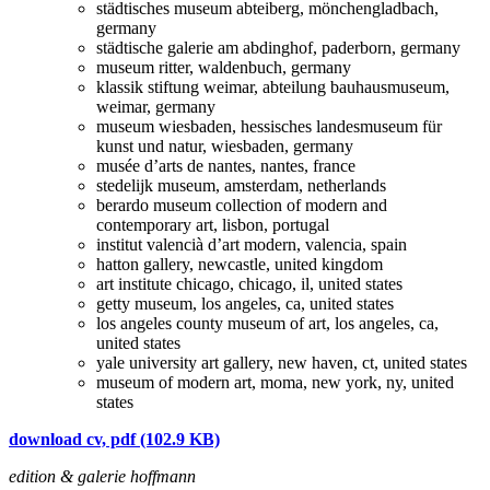
städtisches museum abteiberg, mönchengladbach,
germany
städtische galerie am abdinghof, paderborn, germany
museum ritter, waldenbuch, germany
klassik stiftung weimar, abteilung bauhausmuseum,
weimar, germany
museum wiesbaden, hessisches landesmuseum für
kunst und natur, wiesbaden, germany
musée d’arts de nantes, nantes, france
stedelijk museum, amsterdam, netherlands
berardo museum collection of modern and
contemporary art, lisbon, portugal
institut valencià d’art modern, valencia, spain
hatton gallery, newcastle, united kingdom
art institute chicago, chicago, il, united states
getty museum, los angeles, ca, united states
los angeles county museum of art, los angeles, ca,
united states
yale university art gallery, new haven, ct, united states
museum of modern art, moma, new york, ny, united
states
download cv, pdf (102.9 KB)
edition & galerie hoffmann