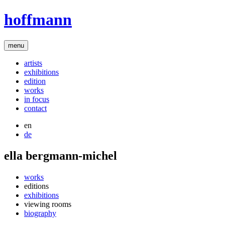
hoffmann
menu
artists
exhibitions
edition
works
in focus
contact
en
de
ella bergmann-michel
works
editions
exhibitions
viewing rooms
biography