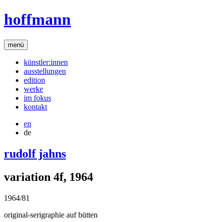
hoffmann
menü
künstler:innen
ausstellungen
edition
werke
im fokus
kontakt
en
de
rudolf jahns
variation 4f, 1964
1964/81
original-serigraphie auf bütten