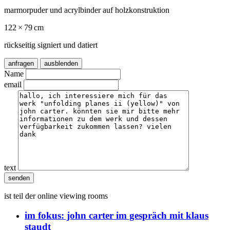
marmorpuder und acrylbinder auf holzkonstruktion
122 × 79 cm
rückseitig signiert und datiert
anfragen
ausblenden
Name
email
text
ist teil der online viewing rooms
im fokus:
john carter im gespräch mit klaus
staudt