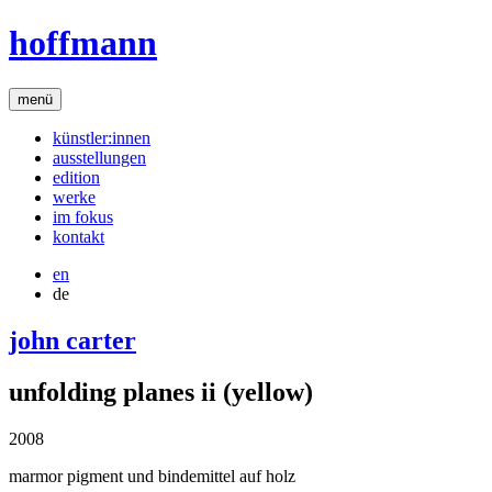
hoffmann
menü
künstler:innen
ausstellungen
edition
werke
im fokus
kontakt
en
de
john carter
unfolding planes ii (yellow)
2008
marmor pigment und bindemittel auf holz