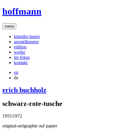
hoffmann
menü
künstler:innen
ausstellungen
edition
werke
im fokus
kontakt
en
de
erich buchholz
schwarz-rote-tusche
1955/1972
original-serigraphie auf papier