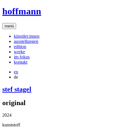
hoffmann
menü
künstler:innen
ausstellungen
edition
werke
im fokus
kontakt
en
de
stef stagel
original
2024
kunststoff