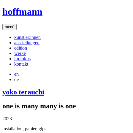
hoffmann
menü
künstler:innen
ausstellungen
edition
werke
im fokus
kontakt
en
de
yoko terauchi
one is many many is one
2023
installation, papier, gips