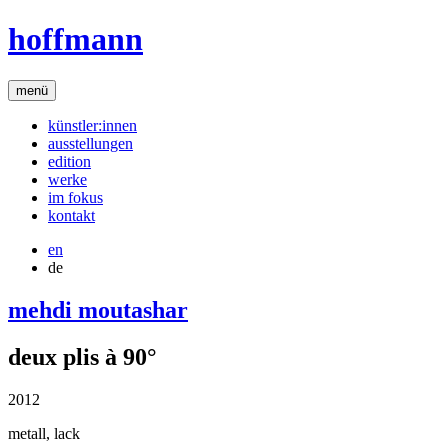
hoffmann
menü
künstler:innen
ausstellungen
edition
werke
im fokus
kontakt
en
de
mehdi moutashar
deux plis à 90°
2012
metall, lack