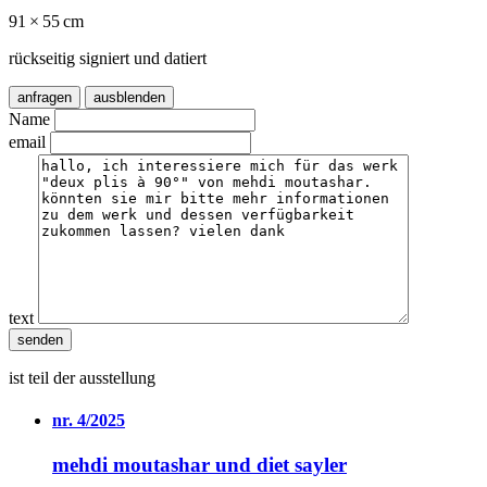
91 × 55 cm
rückseitig signiert und datiert
anfragen
ausblenden
Name
email
text
ist teil der ausstellung
nr. 4/2025
mehdi moutashar und diet sayler