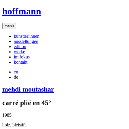
hoffmann
menü
künstler:innen
ausstellungen
edition
werke
im fokus
kontakt
en
de
mehdi moutashar
carré plié en 45°
1985
holz, bleistift