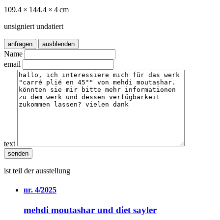
109.4 × 144.4 × 4 cm
unsigniert undatiert
anfragen
ausblenden
Name
email
text
ist teil der ausstellung
nr. 4/2025
mehdi moutashar und diet sayler