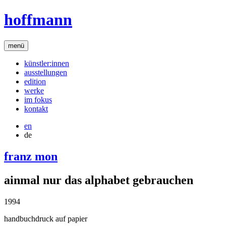
hoffmann
menü
künstler:innen
ausstellungen
edition
werke
im fokus
kontakt
en
de
franz mon
ainmal nur das alphabet gebrauchen
1994
handbuchdruck auf papier