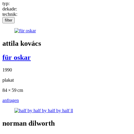
typ:
dekade:
technik:
filter
attila kovács
für oskar
1990
plakat
84 × 59 cm
anfragen
norman dilworth