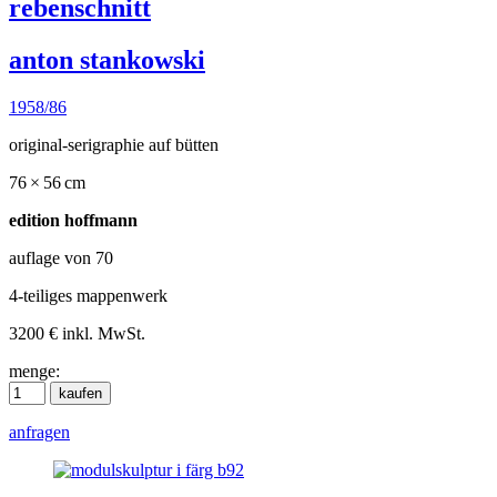
rebenschnitt
anton stankowski
1958/86
original-serigraphie auf bütten
76 × 56 cm
edition hoffmann
auflage von 70
4-teiliges mappenwerk
3200 € inkl. MwSt.
menge:
anfragen