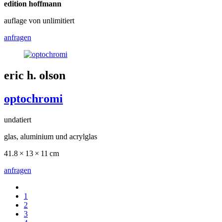
edition hoffmann
auflage von unlimitiert
anfragen
eric h. olson
optochromi
undatiert
glas, aluminium und acrylglas
41.8 × 13 × 11 cm
anfragen
1
2
3