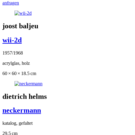
anfragen
joost baljeu
wii-2d
1957/1968
acrylglas, holz
60 × 60 × 18.5 cm
dietrich helms
neckermann
katalog, gefaltet
29.5 cm