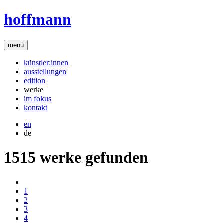
hoffmann
menü
künstler:innen
ausstellungen
edition
werke
im fokus
kontakt
en
de
1515 werke gefunden
1
2
3
4