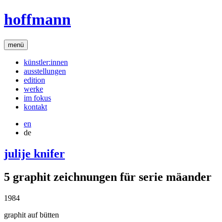
hoffmann
menü
künstler:innen
ausstellungen
edition
werke
im fokus
kontakt
en
de
julije knifer
5 graphit zeichnungen für serie mäander
1984
graphit auf bütten