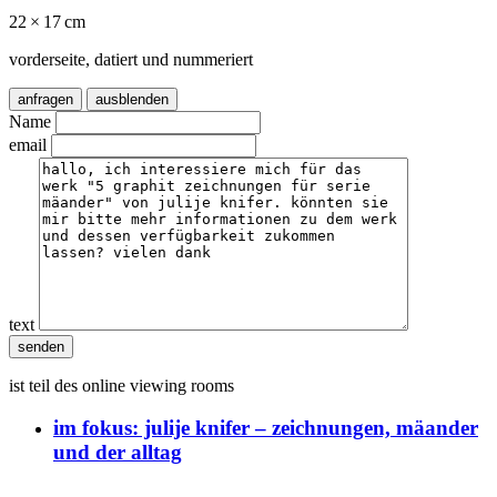
22 × 17 cm
vorderseite, datiert und nummeriert
anfragen
ausblenden
Name
email
text
ist teil des online viewing rooms
im fokus:
julije knifer – zeichnungen, mäander
und der alltag