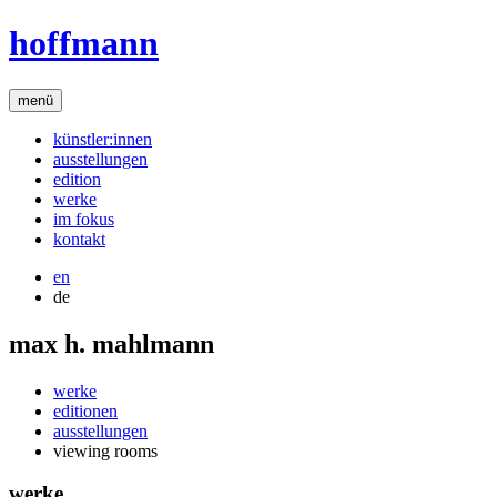
hoffmann
menü
künstler:innen
ausstellungen
edition
werke
im fokus
kontakt
en
de
max h. mahlmann
werke
editionen
ausstellungen
viewing rooms
werke