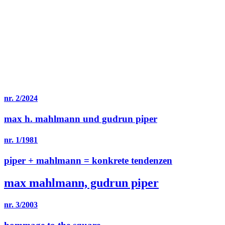
martin, françois morellet
edition & galerie hoffmann
camille hoffmann
tel.: +49 (0)6031-2443
fax: +49 (0)6031-62965
hoffmann@galeriehoffmann.de
galerie görbelheimer mühle
görbelheimer mühle 1, 61169 friedberg
mi – fr 11 – 18 uhr
sa + so nach vereinbarung
wir bitten um telefonische anmeldung
künstler:innen
ausstellungen
edition
werke
im fokus
datenschutzerklärung
allgemeine geschäftsbedingungen
impressum
den galerienewsletter abbonnieren sie hier.