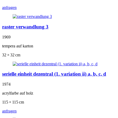
anfragen
raster verwandlung 3
1969
tempera auf karton
32 × 32 cm
serielle einheit dezentral (1. variation ii) a, b, c, d
1974
acrylfarbe auf holz
115 × 115 cm
anfragen