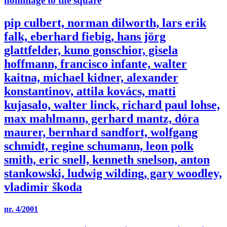
datenschutzbestimmungen
.
email:
anmelden
supported by the federal minister for culture and media, neustart
kultur and stiftung kunstfonds