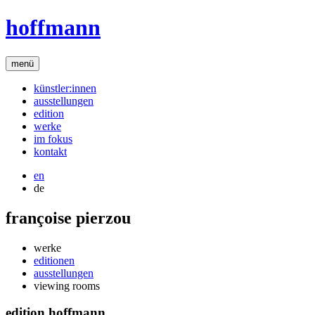
hoffmann
menü
künstler:innen
ausstellungen
edition
werke
im fokus
kontakt
en
de
françoise pierzou
werke
editionen
ausstellungen
viewing rooms
edition hoffmann