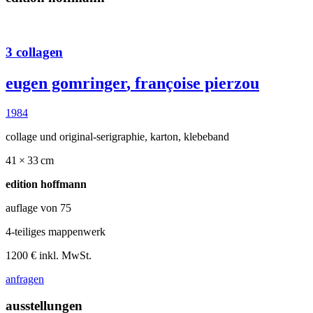
3 collagen
eugen gomringer
,
françoise pierzou
1984
collage und original-serigraphie, karton, klebeband
41 × 33 cm
edition hoffmann
auflage von 75
4-teiliges mappenwerk
1200 € inkl. MwSt.
anfragen
ausstellungen