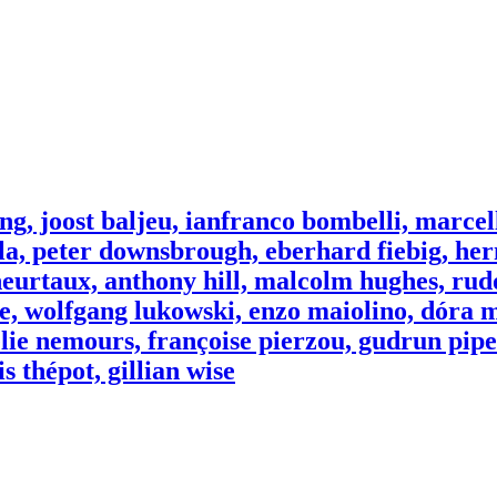
ing, joost baljeu, ianfranco bombelli, marcel
a, peter downsbrough, eberhard fiebig, herm
eurtaux, anthony hill, malcolm hughes, rudol
owe, wolfgang lukowski, enzo maiolino, dóra
ie nemours, françoise pierzou, gudrun piper
 thépot, gillian wise