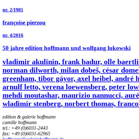
nr. 2/1981
françoise pierzou
nr. 4/2016
50 jahre edition hoffmann und wolfgang lukowski
vladimir akulinin, frank badur, olle baertl
norman dilworth, milan dobeš, césar domel
greenham, tibor gáyor, axel heibel, andré h
arnulf letto, verena loewensberg, peter l
mehdi moutashar, maurizio nannucci, aurél
wladimir stenberg, norbert thomas, francois
edition & galerie hoffmann
camille hoffmann
tel.: +49 (0)6031-2443
fax: +49 (0)6031-62965