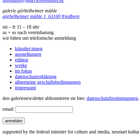
hoffmann@galeriehoffmann.de
galerie görbelheimer mühle
görbelheimer mühle 1, 61169 friedberg
mi – fr 11 – 18 uhr
sa + so nach vereinbarung
wir bitten um telefonische anmeldung
künstler:innen
ausstellungen
edition
werke
im fokus
datenschutzerklärung
allgemeine geschäftsbedingungen
impressum
den galerienewsletter abbonnieren sie hier.
datenschutzbestimmungen
email:
anmelden
supported by the federal minister for culture and media, neustart kultu