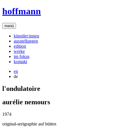
hoffmann
menü
künstler:innen
ausstellungen
edition
werke
im fokus
kontakt
en
de
l'ondulatoire
aurélie nemours
1974
original-serigraphie auf bütten