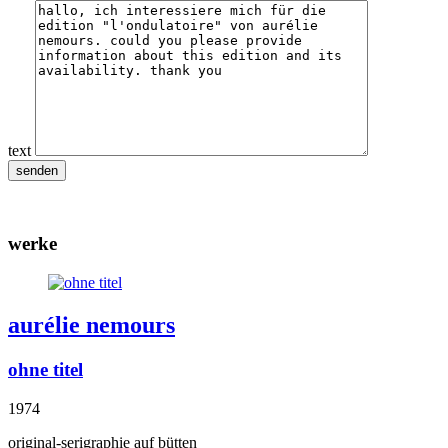
text
werke
aurélie nemours
ohne titel
1974
original-serigraphie auf bütten