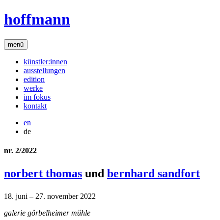
hoffmann
menü
künstler:innen
ausstellungen
edition
werke
im fokus
kontakt
en
de
nr. 2/2022
norbert thomas
und
bernhard sandfort
18. juni – 27. november 2022
galerie görbelheimer mühle