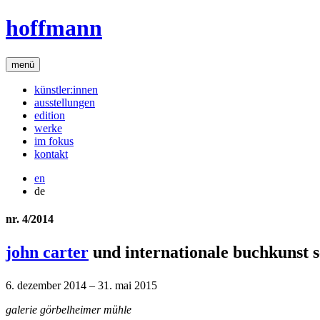
hoffmann
menü
künstler:innen
ausstellungen
edition
werke
im fokus
kontakt
en
de
nr. 4/2014
john carter
und internationale buchkunst s
6. dezember 2014 – 31. mai 2015
galerie görbelheimer mühle