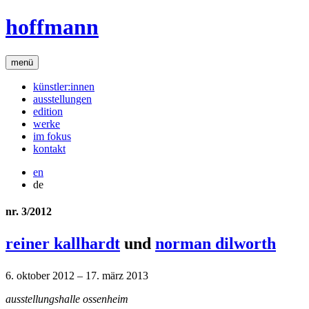
hoffmann
menü
künstler:innen
ausstellungen
edition
werke
im fokus
kontakt
en
de
nr. 3/2012
reiner kallhardt
und
norman dilworth
6. oktober 2012 – 17. märz 2013
ausstellungshalle ossenheim